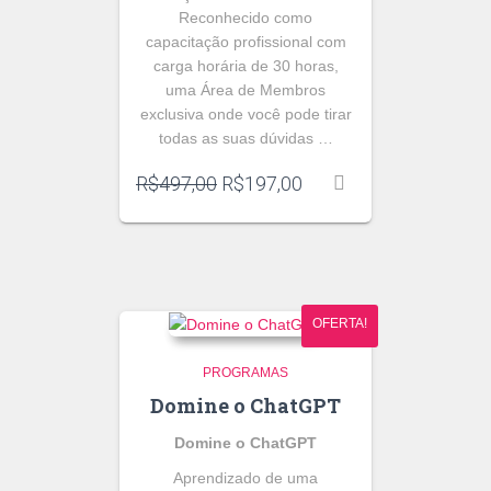
Reconhecido como
capacitação profissional com
carga horária de 30 horas,
uma Área de Membros
exclusiva onde você pode tirar
todas as suas dúvidas …
O
O
R$
497,00
R$
197,00
preço
preço
original
atual
era:
é:
R$497,00.
R$197,00.
OFERTA!
PROGRAMAS
Domine o ChatGPT
Domine o ChatGPT
Aprendizado de uma