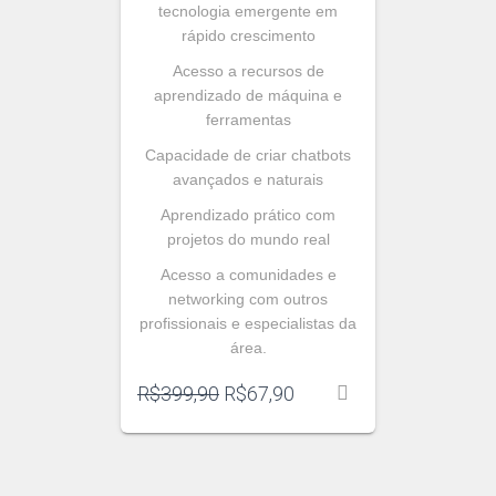
tecnologia emergente em
rápido crescimento
Acesso a recursos de
aprendizado de máquina e
ferramentas
Capacidade de criar chatbots
avançados e naturais
Aprendizado prático com
projetos do mundo real
Acesso a comunidades e
networking com outros
profissionais e especialistas da
área.
O
O
R$
399,90
R$
67,90
preço
preço
original
atual
era:
é:
R$399,90.
R$67,90.