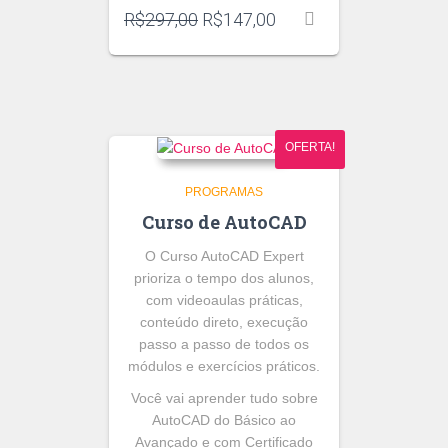
O
O
R$
297,00
R$
147,00
preço
preço
original
atual
era:
é:
R$297,00.
R$147,00.
OFERTA!
PROGRAMAS
Curso de AutoCAD
O Curso AutoCAD Expert
prioriza o tempo dos alunos,
com videoaulas práticas,
conteúdo direto, execução
passo a passo de todos os
módulos e exercícios práticos.
Você vai aprender tudo sobre
AutoCAD do Básico ao
Avançado e com Certificado