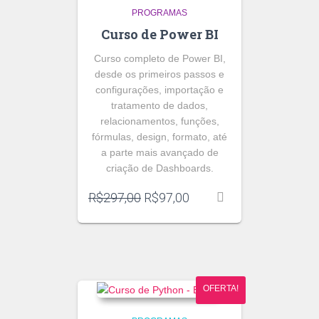
PROGRAMAS
Curso de Power BI
Curso completo de Power BI,
desde os primeiros passos e
configurações, importação e
tratamento de dados,
relacionamentos, funções,
fórmulas, design, formato, até
a parte mais avançado de
criação de Dashboards.
O
O
R$
297,00
R$
97,00
preço
preço
original
atual
era:
é:
R$297,00.
R$97,00.
OFERTA!