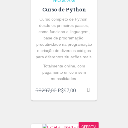
PROGRAMAS
Curso de Python
Curso completo de Python,
desde os primeiros passos,
como funciona a linguagem,
base de programação,
produtividade na programação
e criação de diversos códigos
para diferentes situações reais.
Totalmente online, com
pagamento único e sem
mensalidades.
O
O
R$
297,00
R$
97,00
preço
preço
original
atual
era:
é:
R$297,00.
R$97,00.
OFERTA!