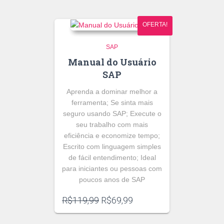
OFERTA!
SAP
Manual do Usuário
SAP
Aprenda a dominar melhor a
ferramenta; Se sinta mais
seguro usando SAP; Execute o
seu trabalho com mais
eficiência e economize tempo;
Escrito com linguagem simples
de fácil entendimento; Ideal
para iniciantes ou pessoas com
poucos anos de SAP
O
O
R$
119,99
R$
69,99
preço
preço
original
atual