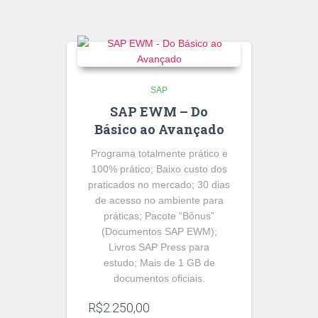
era:
é:
R$119,99.
R$69,99.
SAP
SAP EWM – Do
Básico ao Avançado
Programa totalmente prático e
100% prático; Baixo custo dos
praticados no mercado; 30 dias
de acesso no ambiente para
práticas; Pacote “Bônus”
(Documentos SAP EWM);
Livros SAP Press para
estudo; Mais de 1 GB de
documentos oficiais.
R$
2.250,00