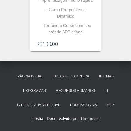
– Aprendizagem muito rápida
– Curso Pragmático e
Dinâmico
– Termine o Curso com seu
próprio APP criado
R$
100,00
PÁGINA INICIAL
DICAS DE CARREIRA
IDIOMAS
PROGRAMAS
RECURSOS HUMANOS
TI
INTELIGÊNCIA ARTIFICIAL
PROFISSIONAIS
SAP
Hestia | Desenvolvido por
ThemeIsle