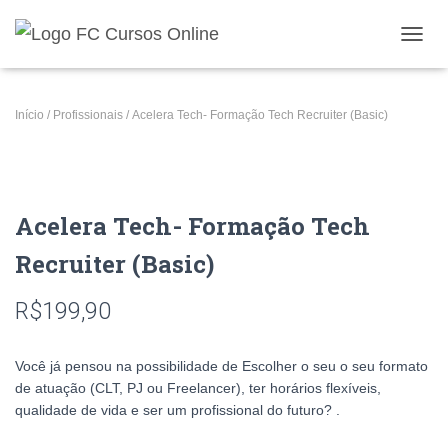
A
L
T
E
Início
/
Profissionais
/ Acelera Tech- Formação Tech Recruiter (Basic)
R
N
A
R
N
Acelera Tech- Formação Tech
A
V
Recruiter (Basic)
E
G
A
R$
199,90
Ç
Ã
O
Você já pensou na possibilidade de Escolher o seu o seu formato
de atuação (CLT, PJ ou Freelancer), ter horários flexíveis,
qualidade de vida e ser um profissional do futuro? .